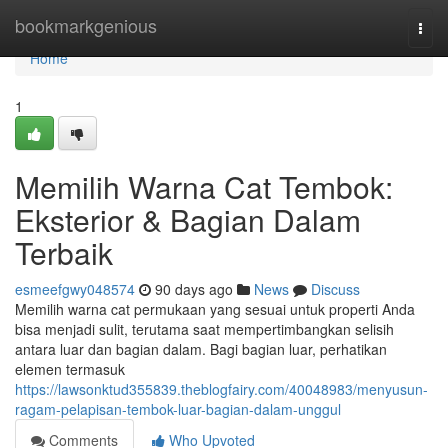
Home
bookmarkgenious
Togg
navi
Home
1
Memilih Warna Cat Tembok:
Eksterior & Bagian Dalam
Terbaik
esmeefgwy048574
90 days ago
News
Discuss
Memilih warna cat permukaan yang sesuai untuk properti Anda
bisa menjadi sulit, terutama saat mempertimbangkan selisih
antara luar dan bagian dalam. Bagi bagian luar, perhatikan
elemen termasuk
https://lawsonktud355839.theblogfairy.com/40048983/menyusun-
ragam-pelapisan-tembok-luar-bagian-dalam-unggul
Comments
Who Upvoted