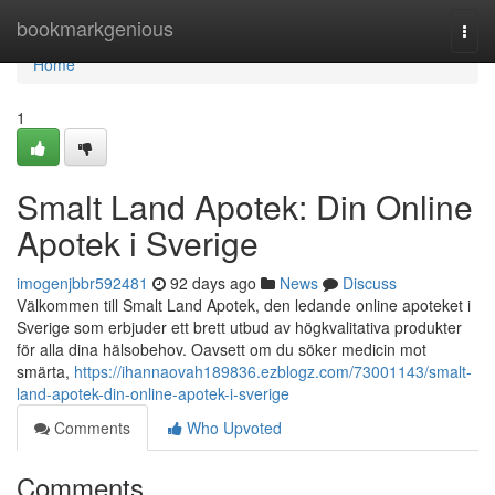
Home
bookmarkgenious
Togg
navi
Home
1
Smalt Land Apotek: Din Online
Apotek i Sverige
imogenjbbr592481
92 days ago
News
Discuss
Välkommen till Smalt Land Apotek, den ledande online apoteket i
Sverige som erbjuder ett brett utbud av högkvalitativa produkter
för alla dina hälsobehov. Oavsett om du söker medicin mot
smärta,
https://ihannaovah189836.ezblogz.com/73001143/smalt-
land-apotek-din-online-apotek-i-sverige
Comments
Who Upvoted
Comments