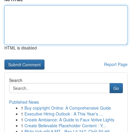
HTML is disabled
Report Page
Search
Go
Published News
1
Buy copyright Online: A Comprehensive Guide
1
Executive Hiring Outlook : A This Year's ...
1
Create Ambiance: A Guide to Faux Votive Lights
1
Create Believable Placeholder Content : Y...
1
Phân tích giải 8 MT - Bao Lô 247: Chốt Số Hô...