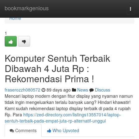
Home
bookmarkgenious
Togg
navi
Home
1
Komputer Sentuh Terbaik
Dibawah 4 Juta Rp :
Rekomendasi Prima !
fraserozzh080572
89 days ago
News
Discuss
Mencari laptop modern dengan fitur display yang nyaman namun
tidak ingin mengeluarkan terlalu banyak uang? Hindari khawatir!
Kami sudah rekomendasi laptop display terbaik di pada 4 rupiah
Rp. Para
https://zed-directory.com/listings13557014/laptop-
sentuh-terbaik-pada-empat-juta-rp-alternatif-unggul
Comments
Who Upvoted