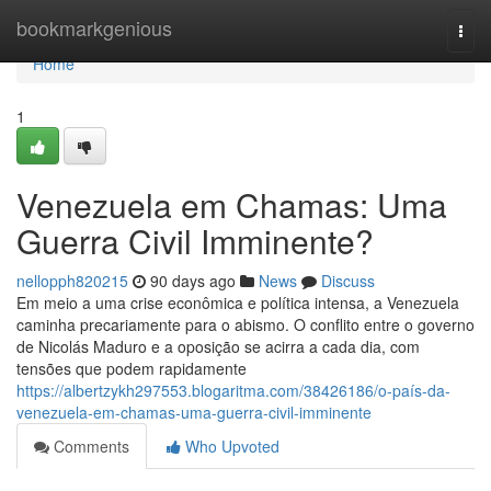
Home
bookmarkgenious
Togg
navi
Home
1
Venezuela em Chamas: Uma
Guerra Civil Imminente?
nellopph820215
90 days ago
News
Discuss
Em meio a uma crise econômica e política intensa, a Venezuela
caminha precariamente para o abismo. O conflito entre o governo
de Nicolás Maduro e a oposição se acirra a cada dia, com
tensões que podem rapidamente
https://albertzykh297553.blogaritma.com/38426186/o-país-da-
venezuela-em-chamas-uma-guerra-civil-imminente
Comments
Who Upvoted