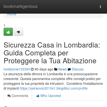
Home
bookmarkgenious
Togg
navi
Home
1
Sicurezza Casa in Lombardia:
Guida Completa per
Proteggere la Tua Abitazione
heidizsnw133393
90 days ago
News
Discuss
La sicurezza della dimora in Lombardia è una preoccupazione
crescente. Questa panoramica completa offre consigli pratici per
proteggere la tua proprietà da intrusioni . Considera l'installazione
di impianti
https://sairaovrp321341.blogdiloz.com/profile
Comments
Who Upvoted