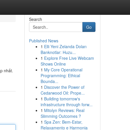
Search
Go
Published News
1
Elli Yeni Zelanda Doları
Banknotlar: Huzu...
1
Explore Free Live Webcam
Shows Online
1
My Core Operational
p nhất.
Programming: Ethical
Bounda...
1
Discover the Power of
Cedarwood Oil: Prope...
1
Building tomorrow's
infrastructure through forw...
1
Mitolyn Reviews: Real
Slimming Outcomes ?
1
Spa Zen: Bem-Estar,
Relaxamento e Harmonia