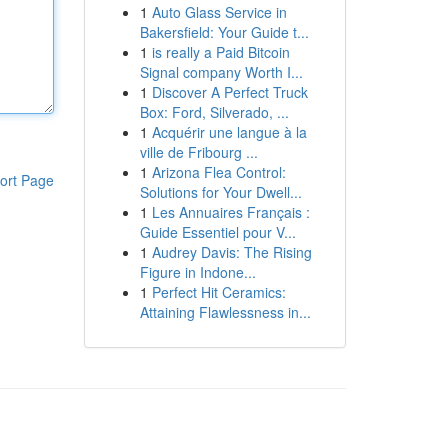
1
Auto Glass Service in
Bakersfield: Your Guide t...
1
is really a Paid Bitcoin
Signal company Worth I...
1
Discover A Perfect Truck
Box: Ford, Silverado, ...
1
Acquérir une langue à la
ville de Fribourg ...
1
Arizona Flea Control:
ort Page
Solutions for Your Dwell...
1
Les Annuaires Français :
Guide Essentiel pour V...
1
Audrey Davis: The Rising
Figure in Indone...
1
Perfect Hit Ceramics:
Attaining Flawlessness in...