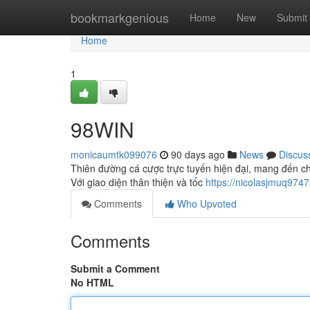
Home
bookmarkgenious
Home
New
Submit
Home
1
98WIN
monicaumtk099076
90 days ago
News
Discus
Thiên đường cá cược trực tuyến hiện đại, mang đến ch
Với giao diện thân thiện và tốc
https://nicolasjmuq9747
Comments
Who Upvoted
Comments
Submit a Comment
No HTML