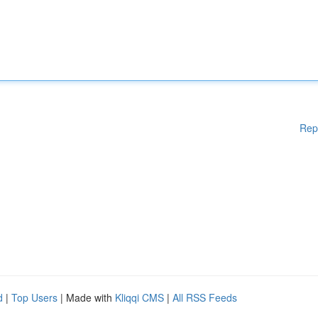
Rep
d
|
Top Users
| Made with
Kliqqi CMS
|
All RSS Feeds