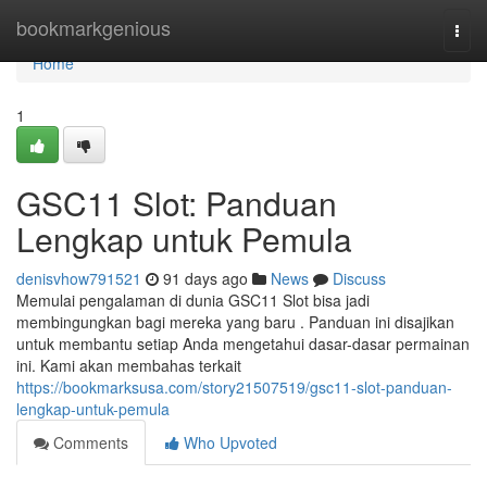
Home
bookmarkgenious
Togg
navi
Home
1
GSC11 Slot: Panduan
Lengkap untuk Pemula
denisvhow791521
91 days ago
News
Discuss
Memulai pengalaman di dunia GSC11 Slot bisa jadi
membingungkan bagi mereka yang baru . Panduan ini disajikan
untuk membantu setiap Anda mengetahui dasar-dasar permainan
ini. Kami akan membahas terkait
https://bookmarksusa.com/story21507519/gsc11-slot-panduan-
lengkap-untuk-pemula
Comments
Who Upvoted