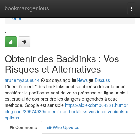
Home
bookmarkgenious
Togg
navi
Home
1
Obtenir des Backlinks : Vos
Risques et Alternatives
arunemya506014
92 days ago
News
Discuss
L'idée d'obtenir" des backlinks peut sembler séduisante pour
accélérer le positionnement de votre présence en ligne, mais il
est crucial de comprendre les dangers engendrés à cette
méthode. Google est sensible
https://albiekdbm004321.humor-
blog.com/39574939/obtenir-des-backlinks-vos-inconvénients-et-
options
Comments
Who Upvoted