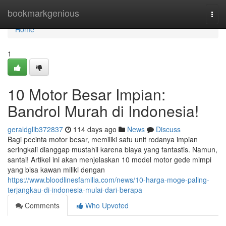
Home
bookmarkgenious
Togg
navi
Home
1
10 Motor Besar Impian:
Bandrol Murah di Indonesia!
geraldglib372837
114 days ago
News
Discuss
Bagi pecinta motor besar, memiliki satu unit rodanya impian
seringkali dianggap mustahil karena biaya yang fantastis. Namun,
santai! Artikel ini akan menjelaskan 10 model motor gede mimpi
yang bisa kawan miliki dengan
https://www.bloodlinesfamilia.com/news/10-harga-moge-paling-
terjangkau-di-indonesia-mulai-dari-berapa
Comments
Who Upvoted