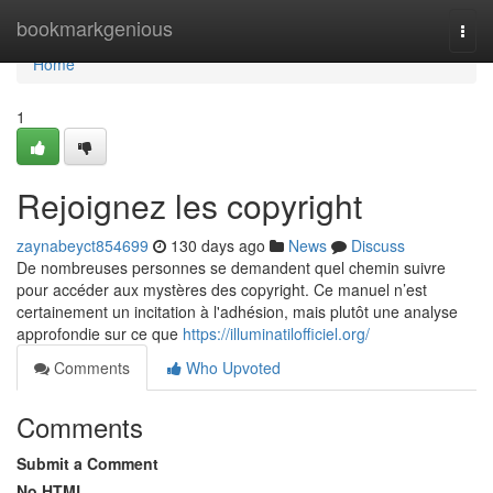
Home
bookmarkgenious
Togg
navi
Home
1
Rejoignez les copyright
zaynabeyct854699
130 days ago
News
Discuss
De nombreuses personnes se demandent quel chemin suivre
pour accéder aux mystères des copyright. Ce manuel n’est
certainement un incitation à l'adhésion, mais plutôt une analyse
approfondie sur ce que
https://illuminatilofficiel.org/
Comments
Who Upvoted
Comments
Submit a Comment
No HTML