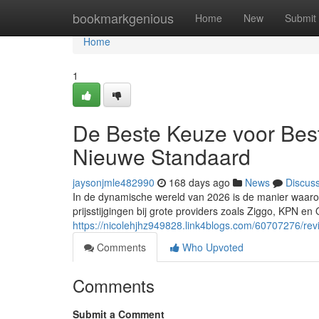
Home
bookmarkgenious
Home
New
Submit
Home
1
De Beste Keuze voor Best
Nieuwe Standaard
jaysonjmle482990
168 days ago
News
Discus
In de dynamische wereld van 2026 is de manier waaro
prijsstijgingen bij grote providers zoals Ziggo, KPN en
https://nicolehjhz949828.link4blogs.com/60707276/revi
Comments
Who Upvoted
Comments
Submit a Comment