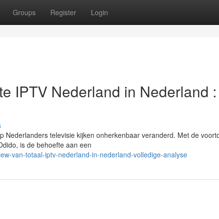
Groups
Register
Login
e IPTV Nederland in Nederland :
s
p Nederlanders televisie kijken onherkenbaar veranderd. Met de voor
 Odido, is de behoefte aan een
ew-van-totaal-iptv-nederland-in-nederland-volledige-analyse