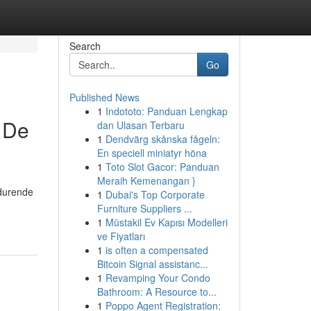
Search
Go
Published News
1
Indototo: Panduan Lengkap
 De
dan Ulasan Terbaru
1
Dendvärg skånska fågeln:
En speciell miniatyr höna
1
Toto Slot Gacor: Panduan
Meraih Kemenangan }
tdurende
1
Dubai's Top Corporate
Furniture Suppliers ...
1
Müstakil Ev Kapısı Modelleri
ve Fiyatları
1
is often a compensated
Bitcoin Signal assistanc...
1
Revamping Your Condo
Bathroom: A Resource to...
1
Poppo Agent Registration: