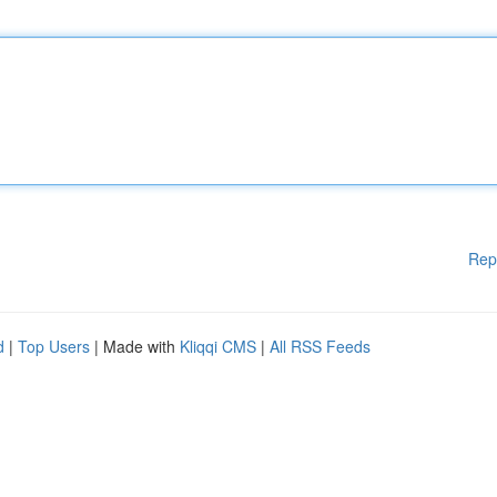
Rep
d
|
Top Users
| Made with
Kliqqi CMS
|
All RSS Feeds