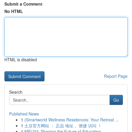
Submit a Comment
No HTML
HTML is disabled
Report Page
Search
Go
Published News
1
{Smartworld Wellness Residences: Your Retreat ...
1
土豆官方网站 ： 正品 地址， 便捷 访问 ！
1
MEU22: Shaping the Future of Education