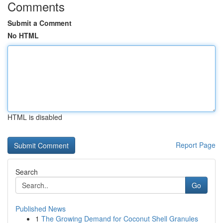
Comments
Submit a Comment
No HTML
HTML is disabled
Report Page
Search
Go
Published News
1
The Growing Demand for Coconut Shell Granules