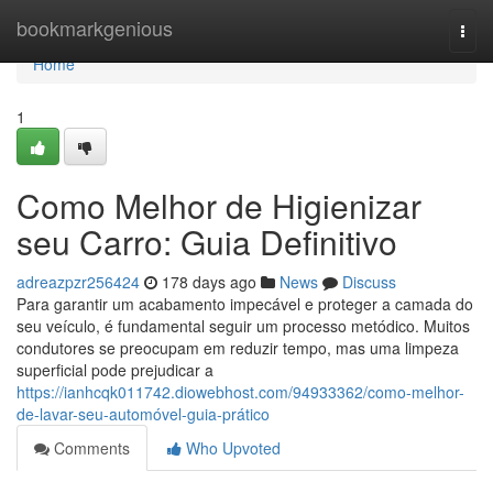
Home
bookmarkgenious
Togg
navi
Home
1
Como Melhor de Higienizar
seu Carro: Guia Definitivo
adreazpzr256424
178 days ago
News
Discuss
Para garantir um acabamento impecável e proteger a camada do
seu veículo, é fundamental seguir um processo metódico. Muitos
condutores se preocupam em reduzir tempo, mas uma limpeza
superficial pode prejudicar a
https://ianhcqk011742.diowebhost.com/94933362/como-melhor-
de-lavar-seu-automóvel-guia-prático
Comments
Who Upvoted