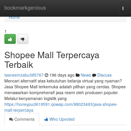
Home
bookmarkgenious
Togg
navi
Home
1
Shopee Mall Terpercaya
Terbaik
tasneemzabu385767
196 days ago
News
Discuss
Mencari alternatif atas kebutuhan belanja virtual yang nyaman?
Jasa Shopee Mall terkemuka adalah pilihan yang cerdas. Shopee
menawarkan komprehensif jasa resmi oleh produsen populer.
Melalui kenyamanan logistik yang
https://honeypuzl619591.qowap.com/98023493/jasa-shopee-
mall-terpercaya
Comments
Who Upvoted