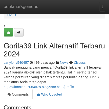
Home
bookmarkgenious
Togg
navi
Home
1
Gorila39 Link Alternatif Terbaru
2024
carlyjphy540457
199 days ago
News
Discuss
Banyak pengguna yang mencari Gorila39 link alternatif teranyar
2024 karena diblokir oleh pihak tertentu. Hal ini sering terjadi
karena peraturan yang dinamis terkait perjudian daring. Untuk
menjamin Anda tetap dapat
https://fannieqttz654978.blog5star.com/profile
Comments
Who Upvoted
Comments