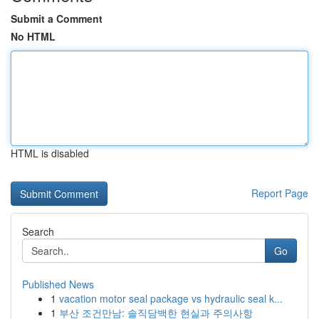
Submit a Comment
No HTML
HTML is disabled
Report Page
Search
Go
Published News
1
vacation motor seal package vs hydraulic seal k...
1
부산 조건만남: 솔직담백한 현실과 주의사항