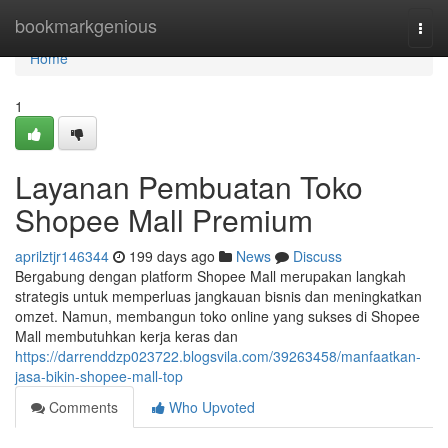
Home
bookmarkgenious
Togg
navi
Home
1
Layanan Pembuatan Toko
Shopee Mall Premium
aprilztjr146344
199 days ago
News
Discuss
Bergabung dengan platform Shopee Mall merupakan langkah
strategis untuk memperluas jangkauan bisnis dan meningkatkan
omzet. Namun, membangun toko online yang sukses di Shopee
Mall membutuhkan kerja keras dan
https://darrenddzp023722.blogsvila.com/39263458/manfaatkan-
jasa-bikin-shopee-mall-top
Comments
Who Upvoted