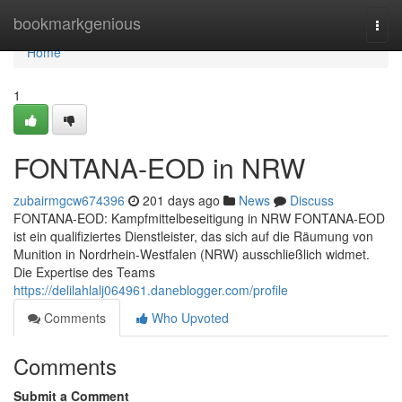
Home
bookmarkgenious
Togg
navi
Home
1
FONTANA-EOD in NRW
zubairmgcw674396
201 days ago
News
Discuss
FONTANA-EOD: Kampfmittelbeseitigung in NRW FONTANA-EOD
ist ein qualifiziertes Dienstleister, das sich auf die Räumung von
Munition in Nordrhein-Westfalen (NRW) ausschließlich widmet.
Die Expertise des Teams
https://delilahlalj064961.daneblogger.com/profile
Comments
Who Upvoted
Comments
Submit a Comment