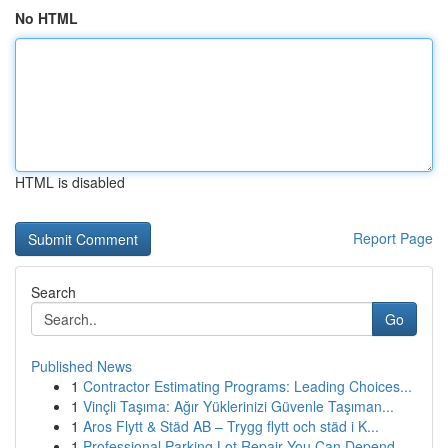
No HTML
HTML is disabled
Report Page
Search
Go
Published News
1
Contractor Estimating Programs: Leading Choices...
1
Vinçli Taşıma: Ağır Yüklerinizi Güvenle Taşıman...
1
Aros Flytt & Städ AB – Trygg flytt och städ i K...
1
Professional Parking Lot Repair You Can Depend