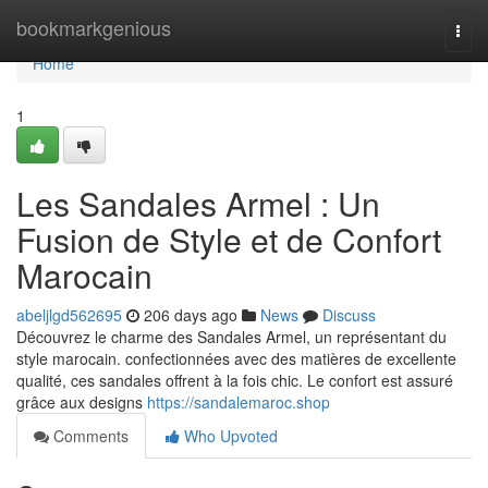
Home
bookmarkgenious
Togg
navi
Home
1
Les Sandales Armel : Un
Fusion de Style et de Confort
Marocain
abeljlgd562695
206 days ago
News
Discuss
Découvrez le charme des Sandales Armel, un représentant du
style marocain. confectionnées avec des matières de excellente
qualité, ces sandales offrent à la fois chic. Le confort est assuré
grâce aux designs
https://sandalemaroc.shop
Comments
Who Upvoted