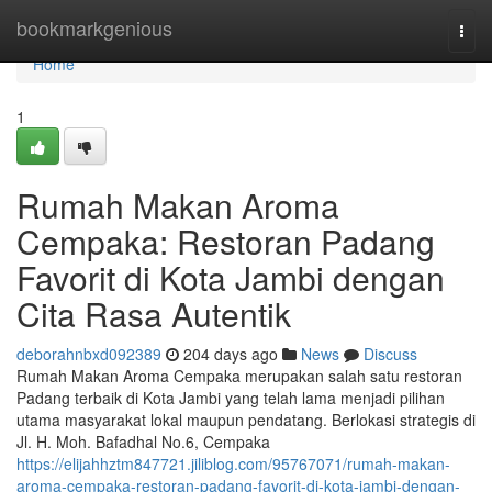
Home
bookmarkgenious
Togg
navi
Home
1
Rumah Makan Aroma
Cempaka: Restoran Padang
Favorit di Kota Jambi dengan
Cita Rasa Autentik
deborahnbxd092389
204 days ago
News
Discuss
Rumah Makan Aroma Cempaka merupakan salah satu restoran
Padang terbaik di Kota Jambi yang telah lama menjadi pilihan
utama masyarakat lokal maupun pendatang. Berlokasi strategis di
Jl. H. Moh. Bafadhal No.6, Cempaka
https://elijahhztm847721.jiliblog.com/95767071/rumah-makan-
aroma-cempaka-restoran-padang-favorit-di-kota-jambi-dengan-