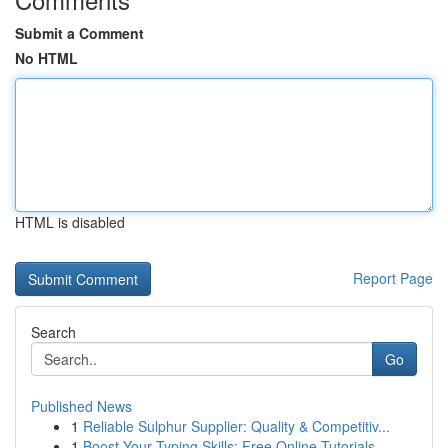
Submit a Comment
No HTML
HTML is disabled
Report Page
Search
Go
Published News
1
Reliable Sulphur Supplier: Quality & Competitiv...
1
Boost Your Typing Skills: Free Online Tutorials