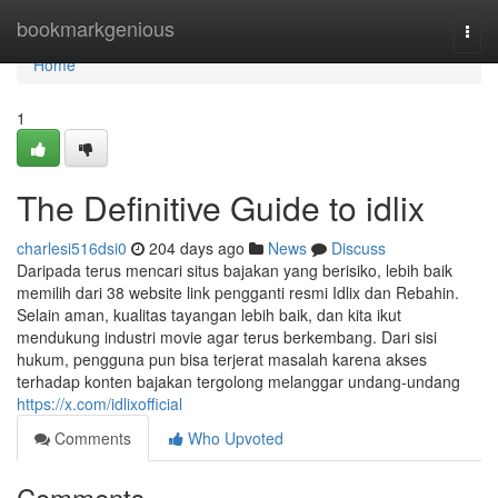
Home
bookmarkgenious
Togg
navi
Home
1
The Definitive Guide to idlix
charlesi516dsi0
204 days ago
News
Discuss
Daripada terus mencari situs bajakan yang berisiko, lebih baik
memilih dari 38 website link pengganti resmi Idlix dan Rebahin.
Selain aman, kualitas tayangan lebih baik, dan kita ikut
mendukung industri movie agar terus berkembang. Dari sisi
hukum, pengguna pun bisa terjerat masalah karena akses
terhadap konten bajakan tergolong melanggar undang-undang
https://x.com/idlixofficial
Comments
Who Upvoted
Comments