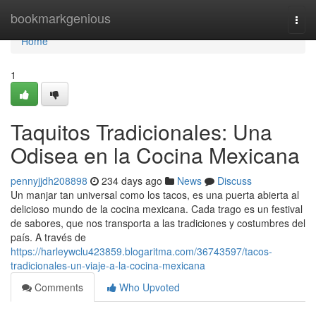
Home
bookmarkgenious
Togg
navi
Home
1
Taquitos Tradicionales: Una
Odisea en la Cocina Mexicana
pennyjjdh208898
234 days ago
News
Discuss
Un manjar tan universal como los tacos, es una puerta abierta al
delicioso mundo de la cocina mexicana. Cada trago es un festival
de sabores, que nos transporta a las tradiciones y costumbres del
país. A través de
https://harleywclu423859.blogaritma.com/36743597/tacos-
tradicionales-un-viaje-a-la-cocina-mexicana
Comments
Who Upvoted