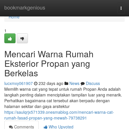
Home
bookmarkgenious
Togg
navi
Home
1
Mencari Warna Rumah
Eksterior Propan yang
Berkelas
lucxmxy061907
232 days ago
News
Discuss
Memilih warna cat yang tepat untuk rumah Propan Anda adalah
langkah penting dalam menciptakan tampilan luar yang menarik.
Perhatikan bagaimana cat tersebut akan berpadu dengan
halaman sekitar dan gaya arsitektur
https://saulqrjx571339.onesmablog.com/mencari-warna-cat-
rumah-fasad-propan-yang-mewah-79738291
Comments
Who Upvoted