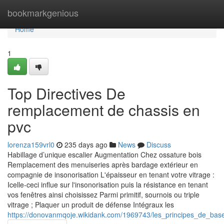
Home
bookmarkgenious
Home
1
Top Directives De
remplacement de chassis en
pvc
lorenza159vrl0
235 days ago
News
Discuss
Habillage d’unique escalier Augmentation Chez ossature bois
Remplacement des menuiseries après bardage extérieur en
compagnie de insonorisation L'épaisseur en tenant votre vitrage :
Icelle-ceci influe sur l'insonorisation puis la résistance en tenant
vos fenêtres ainsi choisissez Parmi primitif, sournois ou triple
vitrage ; Plaquer un produit de défense Intégraux les
https://donovanmqoje.wikidank.com/1969743/les_principes_de_b