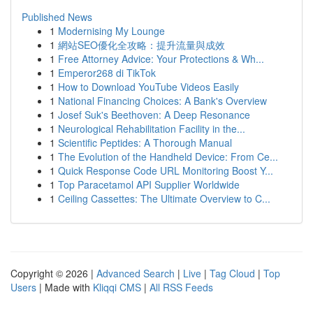
Published News
1
Modernising My Lounge
1
網站SEO優化全攻略：提升流量與成效
1
Free Attorney Advice: Your Protections & Wh...
1
Emperor268 di TikTok
1
How to Download YouTube Videos Easily
1
National Financing Choices: A Bank's Overview
1
Josef Suk's Beethoven: A Deep Resonance
1
Neurological Rehabilitation Facility in the...
1
Scientific Peptides: A Thorough Manual
1
The Evolution of the Handheld Device: From Ce...
1
Quick Response Code URL Monitoring Boost Y...
1
Top Paracetamol API Supplier Worldwide
1
Ceiling Cassettes: The Ultimate Overview to C...
Copyright © 2026 |
Advanced Search
|
Live
|
Tag Cloud
|
Top
Users
| Made with
Kliqqi CMS
|
All RSS Feeds