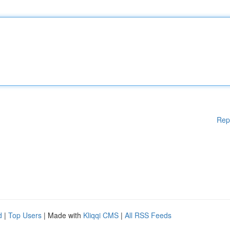
Rep
d
|
Top Users
| Made with
Kliqqi CMS
|
All RSS Feeds