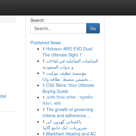
Search
Go
Published News
1
Holosun ARO EVO Dual:
The Ultimate Sight ?
1
الشاشات التفاعلية في لقاءات
و ندوات السعودية
1
مؤسسة تنظيف موكيت
بخميس مشيط: نظافة وادا...
1
CS2 Skins: Your Ultimate
Buying Guide
tal
1
ভেলকি ডিলার তালিকা : অনুমোদিত
বিবরণ , জাতি
1
The growth of governing
criteria and adherence ...
1
پاکستانی گھروں کی
ضروریات: ایک جامع گائیڈ
1
Markham Heating and AC