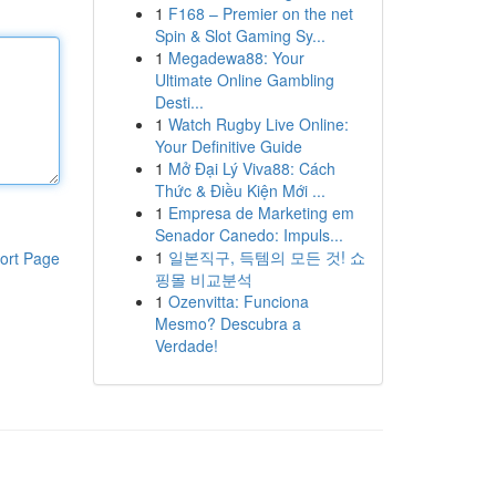
1
F168 – Premier on the net
Spin & Slot Gaming Sy...
1
Megadewa88: Your
Ultimate Online Gambling
Desti...
1
Watch Rugby Live Online:
Your Definitive Guide
1
Mở Đại Lý Viva88: Cách
Thức & Điều Kiện Mới ...
1
Empresa de Marketing em
Senador Canedo: Impuls...
1
일본직구, 득템의 모든 것! 쇼
ort Page
핑몰 비교분석
1
Ozenvitta: Funciona
Mesmo? Descubra a
Verdade!