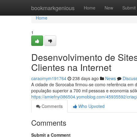
Home
bookmarkgenious
Home
New
Submit
Home
1
Desenvolvimento de Site
Clientes na Internet
caraomym191764
238 days ago
News
Discus
A cidade de Sorocaba firmou-se como referência em d
população superior a 700 mil pessoas e economia sóli
https://amiefnyi386504.yomoblog.com/45935592/criaçã
Comments
Who Upvoted
Comments
Submit a Comment