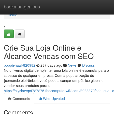
Home
bookmarkgenious
Home
1
Crie Sua Loja Online e
Alcance Vendas com SEO
poppiehawk820982
237 days ago
News
Discuss
No universo digital de hoje, ter uma loja online é essencial para o
sucesso de qualquer empresa. Com a popularização do
{comércio eletrônico|, você pode alcançar um público global e
vender seus produtos para um
https://alyshavqet727275.thecomputerwiki.com/6068370/crie_sua_
Comments
Who Upvoted
Comments