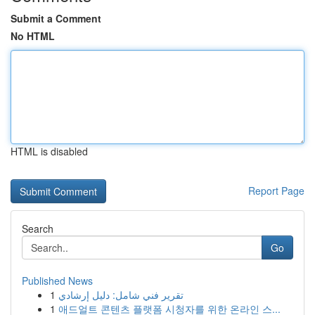
Submit a Comment
No HTML
HTML is disabled
Report Page
Search
Go
Published News
1
تقرير فني شامل: دليل إرشادي
1
애드얼트 콘텐츠 플랫폼 시청자를 위한 온라인 스...