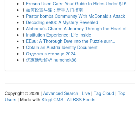
1
Fresno Used Cars: Your Guide to Rides Under $15...
1
如何设置斗篷：新手入门指南
1
Pastor bombs Community With McDonald's Attack
1
Decoding ee88: A Mystery Revealed
1
Alabama's Charm: A Journey Through the Heart of...
1
Institution Experience: Life Inside
1
EE88: A Thorough Dive into the Puzzle surr...
1
Obtain an Austria Identity Document
1
Отделка в столице 2024
1
优惠活动解析 numchok88
Copyright © 2026 |
Advanced Search
|
Live
|
Tag Cloud
|
Top
Users
| Made with
Kliqqi CMS
|
All RSS Feeds