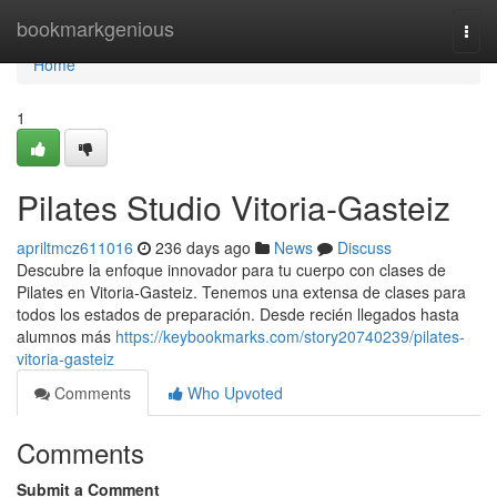
Home
bookmarkgenious
Togg
navi
Home
1
Pilates Studio Vitoria-Gasteiz
apriltmcz611016
236 days ago
News
Discuss
Descubre la enfoque innovador para tu cuerpo con clases de
Pilates en Vitoria-Gasteiz. Tenemos una extensa de clases para
todos los estados de preparación. Desde recién llegados hasta
alumnos más
https://keybookmarks.com/story20740239/pilates-
vitoria-gasteiz
Comments
Who Upvoted
Comments
Submit a Comment