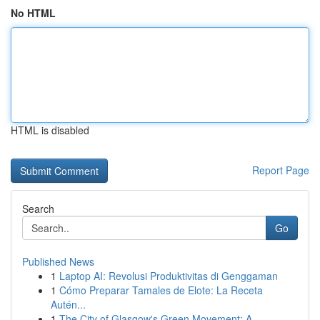
No HTML
HTML is disabled
Report Page
Search
Go
Published News
1
Laptop AI: Revolusi Produktivitas di Genggaman
1
Cómo Preparar Tamales de Elote: La Receta
Autén...
1
The City of Glasgow's Green Movement: A