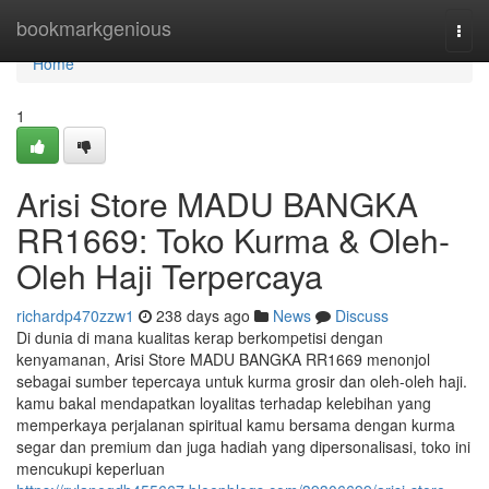
Home
bookmarkgenious
Togg
navi
Home
1
Arisi Store MADU BANGKA
RR1669: Toko Kurma & Oleh-
Oleh Haji Terpercaya
richardp470zzw1
238 days ago
News
Discuss
Di dunia di mana kualitas kerap berkompetisi dengan
kenyamanan, Arisi Store MADU BANGKA RR1669 menonjol
sebagai sumber tepercaya untuk kurma grosir dan oleh-oleh haji.
kamu bakal mendapatkan loyalitas terhadap kelebihan yang
memperkaya perjalanan spiritual kamu bersama dengan kurma
segar dan premium dan juga hadiah yang dipersonalisasi, toko ini
mencukupi keperluan