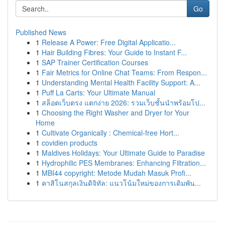
Go
Published News
1
Release A Power: Free Digital Applicatio...
1
Hair Building Fibres: Your Guide to Instant F...
1
SAP Trainer Certification Courses
1
Fair Metrics for Online Chat Teams: From Respon...
1
Understanding Mental Health Facility Support: A...
1
Puff La Carts: Your Ultimate Manual
1
สล็อตเว็บตรง แตกง่าย 2026: รวมเว็บชั้นนำพร้อมโป...
1
Choosing the Right Washer and Dryer for Your
Home
1
Cultivate Organically : Chemical-free Hort...
1
covidien products
1
Maldives Holidays: Your Ultimate Guide to Paradise
1
Hydrophilic PES Membranes: Enhancing Filtration...
1
MBI44 copyright: Metode Mudah Masuk Profi...
1
คาสิโนสกุลเงินดิจิทัล: แนวโน้มใหม่ของการเดิมพัน...