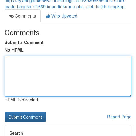
https://rylanegdb455667.bleepblogs.com/39306699/arisi-store-
madu-bangka-rr1669-importir-kurma-oleh-oleh-haji-terlengkap
Comments
Who Upvoted
Comments
Submit a Comment
No HTML
HTML is disabled
Report Page
Search