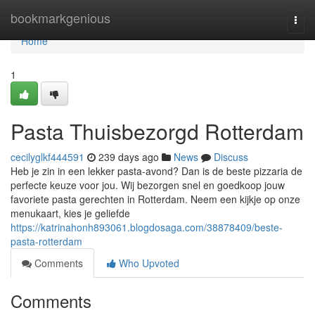
Home
bookmarkgenious
Togg
navi
Home
1
Pasta Thuisbezorgd Rotterdam
cecilyglkf444591
239 days ago
News
Discuss
Heb je zin in een lekker pasta-avond? Dan is de beste pizzaria de
perfecte keuze voor jou. Wij bezorgen snel en goedkoop jouw
favoriete pasta gerechten in Rotterdam. Neem een kijkje op onze
menukaart, kies je geliefde
https://katrinahonh893061.blogdosaga.com/38878409/beste-
pasta-rotterdam
Comments
Who Upvoted
Comments