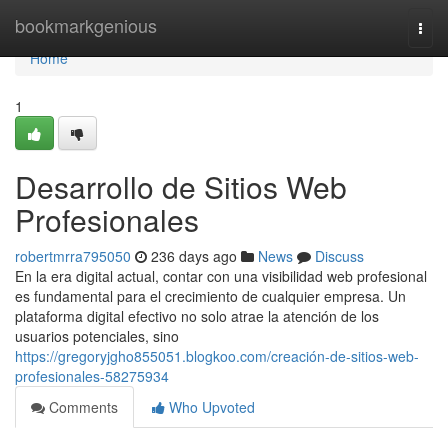
Home
bookmarkgenious
Togg
navi
Home
1
Desarrollo de Sitios Web
Profesionales
robertmrra795050
236 days ago
News
Discuss
En la era digital actual, contar con una visibilidad web profesional
es fundamental para el crecimiento de cualquier empresa. Un
plataforma digital efectivo no solo atrae la atención de los
usuarios potenciales, sino
https://gregoryjgho855051.blogkoo.com/creación-de-sitios-web-
profesionales-58275934
Comments
Who Upvoted