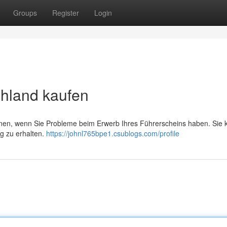
Groups
Register
Login
chland kaufen
önnen, wenn Sie Probleme beim Erwerb Ihres Führerscheins haben. Sie 
ng zu erhalten.
https://johnl765bpe1.csublogs.com/profile