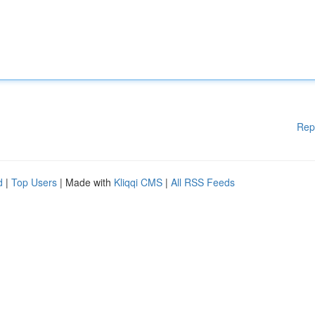
Rep
d
|
Top Users
| Made with
Kliqqi CMS
|
All RSS Feeds