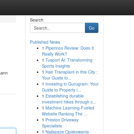
Search
Go
Published News
1
Piperinox Review: Does It
Really Work?
1
Tusport AI: Transforming
Sports Insights
1
Hair Transplant in this City :
kann
Your Guide to...
1
Investing in Gurugram: Your
Guide to Property i...
1
Establishing durable
investment hikes through c...
1
Machine Learning-Fueled
Website Ranking The ...
1
Preston Driveway
Specialists
1
Najlepsze Opakowania -