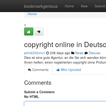
Home
bookmarkgenious
Home
New
Submit
Home
1
copyright online in Deuts
johnb332vnc1
238 days ago
News
Discuss
Dies ist eine gute Agentur, an die Sie sich wenden k
Ihnen helfen, einen registrierten copyright ohne Prüfu
Comments
Who Upvoted
Comments
Submit a Comment
No HTML