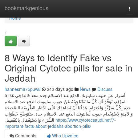
Home
bookmarkgenious
Togg
navi
Home
1
8 Ways to Identify Fake vs
Original Cytotec pills for sale in
Jeddah
hannesm875puw8
242 days ago
News
Discuss
5 أسرار عن حبوب سايتوتك الدفع عند الاستلام جدة محد قالها فِي هَذَا
المَوْقِع، نُوَفِّرُ لَكِ كُلَّ مَا تَحْتَاجِينَهُ عَنْ حبوب سايتوتك الدفع عند الاستلام
جده بِكُلِّ سِرِّيَّةٍ وَاحْتِرَامٍ. هَدَفُنَا أَنْ نُسَاعِدَكِ عَلَى اخْتِيَارِ الطَّرِيقَةِ الصَّحِيحَةِ
وَالآمِنَةِ لِاسْتِخْدَامِ حبوب سايتوتك الدفع عند الاستلام جدة. سَنُوَضِّحُ خُطُوَاتِ
الشِّرَاءِ وَالاسْتِعْمَالِ بِالتَّفْصِيلِ
https://www.cytotecsaudi.net/7-
important-facts-about-jeddahs-abortion-pills/
Comments
Who Upvoted