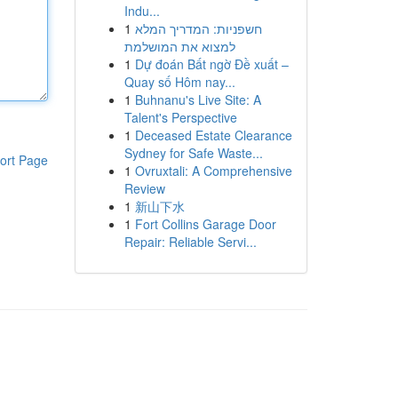
Indu...
1
חשפניות: המדריך המלא
למצוא את המושלמת
1
Dự đoán Bất ngờ Đề xuất –
Quay số Hôm nay...
1
Buhnanu's Live Site: A
Talent's Perspective
1
Deceased Estate Clearance
Sydney for Safe Waste...
ort Page
1
Ovruxtali: A Comprehensive
Review
1
新山下水
1
Fort Collins Garage Door
Repair: Reliable Servi...