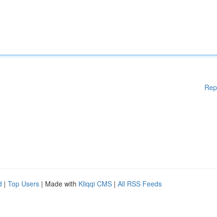
Rep
d
|
Top Users
| Made with
Kliqqi CMS
|
All RSS Feeds