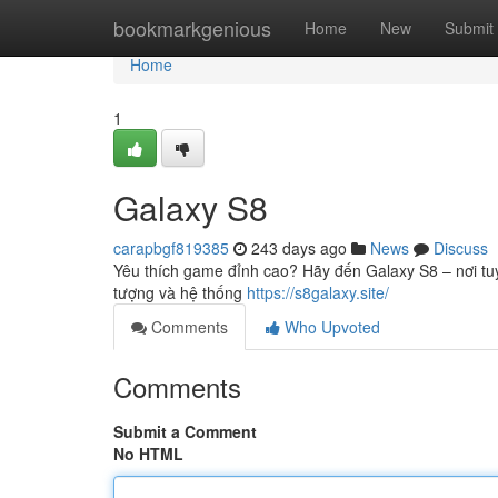
Home
bookmarkgenious
Home
New
Submit
Home
1
Galaxy S8
carapbgf819385
243 days ago
News
Discuss
Yêu thích game đỉnh cao? Hãy đến Galaxy S8 – nơi tuyệ
tượng và hệ thống
https://s8galaxy.site/
Comments
Who Upvoted
Comments
Submit a Comment
No HTML