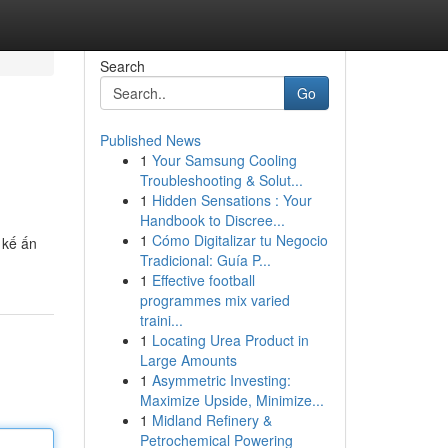
Search
Go
Published News
1
Your Samsung Cooling
Troubleshooting & Solut...
1
Hidden Sensations : Your
Handbook to Discree...
1
Cómo Digitalizar tu Negocio
 kế ấn
Tradicional: Guía P...
1
Effective football
programmes mix varied
traini...
1
Locating Urea Product in
Large Amounts
1
Asymmetric Investing:
Maximize Upside, Minimize...
1
Midland Refinery &
Petrochemical Powering