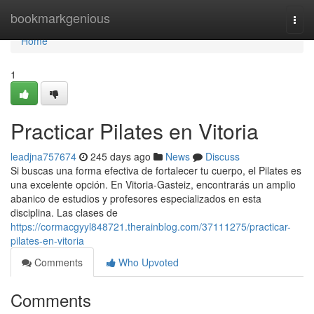
Home
bookmarkgenious
Togg
navi
Home
1
Practicar Pilates en Vitoria
leadjna757674
245 days ago
News
Discuss
Si buscas una forma efectiva de fortalecer tu cuerpo, el Pilates es
una excelente opción. En Vitoria-Gasteiz, encontrarás un amplio
abanico de estudios y profesores especializados en esta
disciplina. Las clases de
https://cormacgyyl848721.therainblog.com/37111275/practicar-
pilates-en-vitoria
Comments
Who Upvoted
Comments