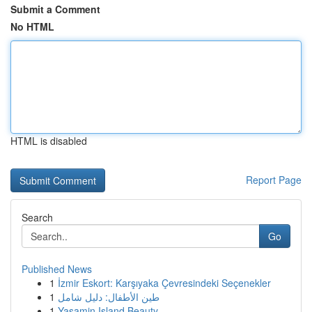
Submit a Comment
No HTML
HTML is disabled
Report Page
Search
Go
Published News
1
İzmir Eskort: Karşıyaka Çevresindeki Seçenekler
1
طين الأطفال: دليل شامل
1
Yasamin Island Beauty