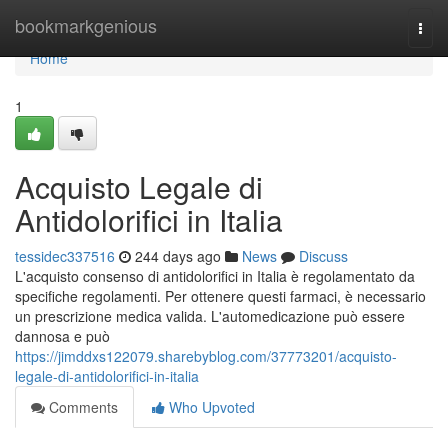
Home
bookmarkgenious
Togg
navi
Home
1
Acquisto Legale di
Antidolorifici in Italia
tessidec337516
244 days ago
News
Discuss
L'acquisto consenso di antidolorifici in Italia è regolamentato da
specifiche regolamenti. Per ottenere questi farmaci, è necessario
un prescrizione medica valida. L'automedicazione può essere
dannosa e può
https://jimddxs122079.sharebyblog.com/37773201/acquisto-
legale-di-antidolorifici-in-italia
Comments
Who Upvoted