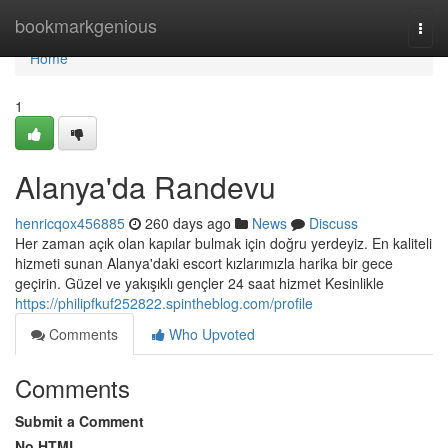
Home
bookmarkgenious
Togg
navi
Home
1
Alanya'da Randevu
henricqox456885
260 days ago
News
Discuss
Her zaman açık olan kapılar bulmak için doğru yerdeyiz. En kaliteli
hizmeti sunan Alanya'daki escort kızlarımızla harika bir gece
geçirin. Güzel ve yakışıklı gençler 24 saat hizmet Kesinlikle
https://philipfkuf252822.spintheblog.com/profile
Comments
Who Upvoted
Comments
Submit a Comment
No HTML