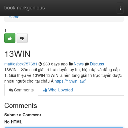
Home
bookmarkgenious
Togg
navi
Home
1
13WIN
mattiesbcx757681
260 days ago
News
Discuss
13WIN – Sân chơi giải trí trực tuyến uy tín, hiện đại và đẳng cấp
1. Giới thiệu về 13WIN 13WIN là nền tảng giải trí trực tuyến được
nhiều người chơi tại châu Á
https://13win.law/
Comments
Who Upvoted
Comments
Submit a Comment
No HTML