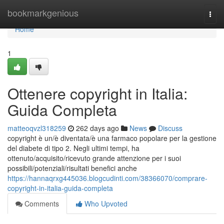
Home
bookmarkgenious
Togg
navi
Home
1
Ottenere copyright in Italia:
Guida Completa
matteoqvzl318259
262 days ago
News
Discuss
copyright è un/è diventata/è una farmaco popolare per la gestione
del diabete di tipo 2. Negli ultimi tempi, ha
ottenuto/acquisito/ricevuto grande attenzione per i suoi
possibili/potenziali/risultati benefici anche
https://hannaqrxg445036.blogcudinti.com/38366070/comprare-
copyright-in-italia-guida-completa
Comments
Who Upvoted