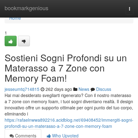
Home
bookmarkgenious
Togg
navi
Home
1
Sostieni Sogni Profondi su un
Materasso a 7 Zone con
Memory Foam!
jesseumtq714815
262 days ago
News
Discuss
Hai mai desiderato svegliarti rigenerato? Con il nostro materasso
a 7 zone con memory foam, i tuoi sogni diventano realtà. Il design
innovativo offre un supporto ottimale per ogni punto del tuo corpo,
eliminando i
https://rafaelnwwa892216.acidblog.net/69408452/immergiti-sogni-
profondi-su-un-materasso-a-7-zone-con-memory-foam
Comments
Who Upvoted