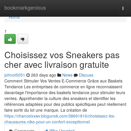
Home
bookmarkgenious
Togg
navi
Home
1
Choisissez vos Sneakers pas
cher avec livraison gratuite
johnot5051
263 days ago
News
Discuss
Comment Stimuler Vos Ventes E-Commerce Grâce aux Baskets
Tendance Les entreprises de commerce en ligne reconnaissent
davantage l'importance des baskets tendance pour stimuler leurs
ventes. Appréhender la culture des sneakers et identifier les
références adaptées pour des publics spécifiques peut réellement
faire sortir du lot une marque. La création de
https://chancelxxwv.blogunok.com/38691816/choisissez-les-
chaussures-nike-pour-un-confort-exceptionnel
Comments
Who Upvoted