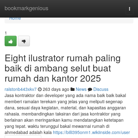
Home
bookmarkgenious
Togg
navi
Home
1
Eight ilustrator rumah paling
baik di ambang selut buat
rumah dan kantor 2025
ralstonb443xkv7
263 days ago
News
Discuss
Jasa kontraktor dan developer yang ada nama baik baik bakal
memberi ramalan terekam yang jelas yang meliputi segenap
dana, sesuai daya kegiatan, material, dan kapasitas anggaran
rahasia. membandingkan taksiran dari jasa kontraktor yang
berlainan akan meringankan kamu mendatangkan ketetapan
yang tepat. waktu terunggul bakal mewarnai rumah di
ahmedabad adalah kala
https://billi395onm1.wikiinside.com/user