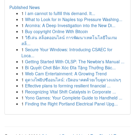
Published News
1
I am cannot to fulfill this demand. It...
1
What to Look for in Naples top Pressure Washing...
1
Arcmira: A Deep Investigation into the New Di...
1
Buy copyright Online With Bitcoin
1
วิธีเล่น สล็อตออนไลน์ การพัฒนาเทคโนโลยีในเกม
สล็...
1
Secure Your Windows: Introducing CSAEC for
Loca...
1
Getting Started With OLSP: The Newbie's Manual ...
1
Bí Quyết Chơi Bản Xóc Đĩa Tặng Thưởng Bác...
1
Web Cam Entertainment: A Growing Trend
1
ดูดวงไพ่ยิปซีออนไลน์: เปิดอนาคตด้วยเว็บดูดวงแม่นๆ
1
Effective plans to forming resilient financial ...
1
Recognizing Vital Shift Catalysts in Corporate ...
1
Yono Games: Your Complete Guide to Handheld ...
1
Finding the Right Portland Electrical Panel Upg...