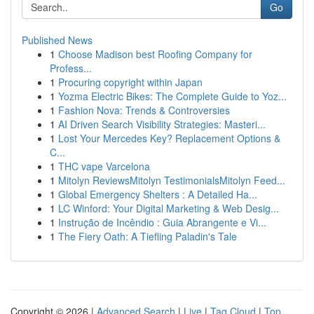
Go
Published News
1
Choose Madison best Roofing Company for
Profess...
1
Procuring copyright within Japan
1
Yozma Electric Bikes: The Complete Guide to Yoz...
1
Fashion Nova: Trends & Controversies
1
AI Driven Search Visibility Strategies: Masteri...
1
Lost Your Mercedes Key? Replacement Options &
C...
1
THC vape Varcelona
1
Mitolyn ReviewsMitolyn TestimonialsMitolyn Feed...
1
Global Emergency Shelters : A Detailed Ha...
1
LC Winford: Your Digital Marketing & Web Desig...
1
Instrução de Incêndio : Guia Abrangente e Vi...
1
The Fiery Oath: A Tiefling Paladin's Tale
Copyright © 2026 |
Advanced Search
|
Live
|
Tag Cloud
|
Top