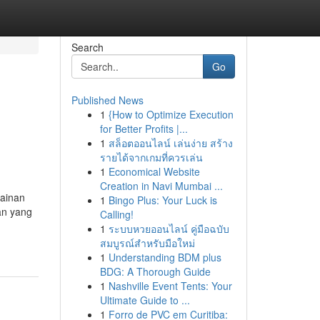
Search
Go
Published News
1
{How to Optimize Execution
for Better Profits |...
1
สล็อตออนไลน์ เล่นง่าย สร้าง
รายได้จากเกมที่ควรเล่น
1
Economical Website
Creation in Navi Mumbai ...
mainan
1
Bingo Plus: Your Luck is
lan yang
Calling!
1
ระบบหวยออนไลน์ คู่มือฉบับ
สมบูรณ์สำหรับมือใหม่
1
Understanding BDM plus
BDG: A Thorough Guide
1
Nashville Event Tents: Your
Ultimate Guide to ...
1
Forro de PVC em Curitiba: