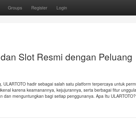
Groups
Register
Login
dan Slot Resmi dengan Peluang
g, ULARTOTO hadir sebagai salah satu platform terpercaya untuk per
ni dikenal karena keamanannya, kejujurannya, serta berbagai fitur unggu
 dan menguntungkan bagi setiap penggunanya. Apa Itu ULARTOTO?