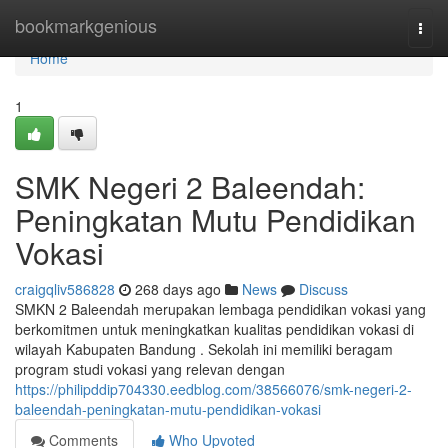
Home
bookmarkgenious
Togg
navi
Home
1
SMK Negeri 2 Baleendah:
Peningkatan Mutu Pendidikan
Vokasi
craigqliv586828
268 days ago
News
Discuss
SMKN 2 Baleendah merupakan lembaga pendidikan vokasi yang
berkomitmen untuk meningkatkan kualitas pendidikan vokasi di
wilayah Kabupaten Bandung . Sekolah ini memiliki beragam
program studi vokasi yang relevan dengan
https://philipddip704330.eedblog.com/38566076/smk-negeri-2-
baleendah-peningkatan-mutu-pendidikan-vokasi
Comments
Who Upvoted