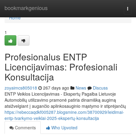
Home
bookmarkgenious
Togg
navi
Home
1
Profesionalus ENTP
Licencijavimas: Profesionali
Konsultacija
zoyaimcs805018
267 days ago
News
Discuss
ENTP Veiklos Licencijavimas - Ekspertų Pagalba Lietuvoje
Automobilių utilizavimo pramonė patiria dinamišką augimą
atsižvelgiant į augančio aplinkosauginio mąstymo ir stiprėjančių
https://rebeccaqdkf005287.blogsmine.com/38700929/leidimai-
entp-tvarkymo-veiklai-2025-ekspertų-konsultacija
Comments
Who Upvoted