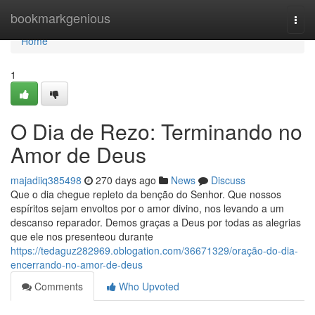
Home
bookmarkgenious
Togg
navi
Home
1
O Dia de Rezo: Terminando no
Amor de Deus
majadiiq385498
270 days ago
News
Discuss
Que o dia chegue repleto da benção do Senhor. Que nossos
espíritos sejam envoltos por o amor divino, nos levando a um
descanso reparador. Demos graças a Deus por todas as alegrias
que ele nos presenteou durante
https://tedaguz282969.oblogation.com/36671329/oração-do-dia-
encerrando-no-amor-de-deus
Comments
Who Upvoted