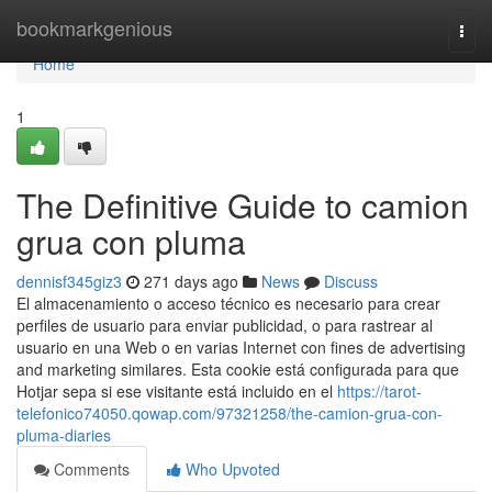
Home
bookmarkgenious
Togg
navi
Home
1
The Definitive Guide to camion
grua con pluma
dennisf345giz3
271 days ago
News
Discuss
El almacenamiento o acceso técnico es necesario para crear
perfiles de usuario para enviar publicidad, o para rastrear al
usuario en una Web o en varias Internet con fines de advertising
and marketing similares. Esta cookie está configurada para que
Hotjar sepa si ese visitante está incluido en el
https://tarot-
telefonico74050.qowap.com/97321258/the-camion-grua-con-
pluma-diaries
Comments
Who Upvoted