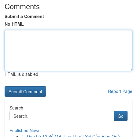
Comments
Submit a Comment
No HTML
HTML is disabled
Report Page
Search
Go
Published News
1
{Dàn Lô 10 Số MB: Thủ Thuật Soi Cầu Hiệu Quả