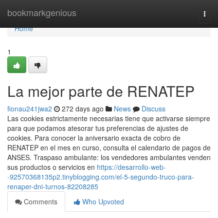
Home
bookmarkgenious
Togg
navi
Home
1
La mejor parte de RENATEP
fionau241jwa2
272 days ago
News
Discuss
Las cookies estrictamente necesarias tiene que activarse siempre
para que podamos atesorar tus preferencias de ajustes de
cookies. Para conocer la aniversario exacta de cobro de
⁣RENATEP en el mes en curso, consulta el calendario de ​pagos de
ANSES. Traspaso ambulante: los vendedores ambulantes venden
sus productos o servicios en
https://desarrollo-web-
-92570368135p2.tinyblogging.com/el-5-segundo-truco-para-
renaper-dni-turnos-82208285
Comments
Who Upvoted