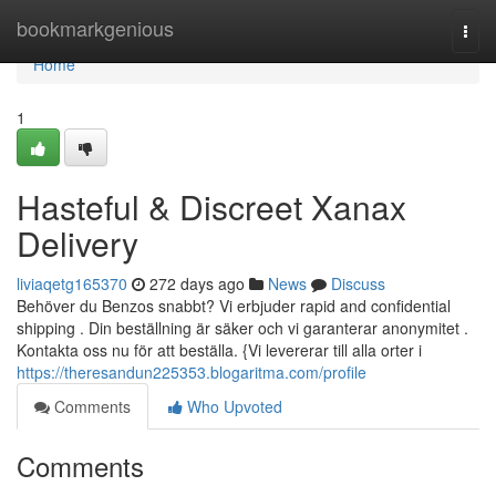
Home
bookmarkgenious
Togg
navi
Home
1
Hasteful & Discreet Xanax
Delivery
liviaqetg165370
272 days ago
News
Discuss
Behöver du Benzos snabbt? Vi erbjuder rapid and confidential
shipping . Din beställning är säker och vi garanterar anonymitet .
Kontakta oss nu för att beställa. {Vi levererar till alla orter i
https://theresandun225353.blogaritma.com/profile
Comments
Who Upvoted
Comments